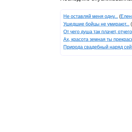
Не оставляй меня одну...
(
Елен
Ушедшие бойцы не умирают...
(
От чего душа так плачет, отчег
Ах, красота земная ты прекрасн
Природа свадебный наряд сейч