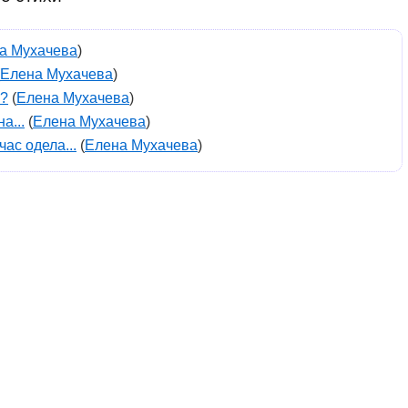
а Мухачева
)
Елена Мухачева
)
о?
(
Елена Мухачева
)
а...
(
Елена Мухачева
)
ас одела...
(
Елена Мухачева
)