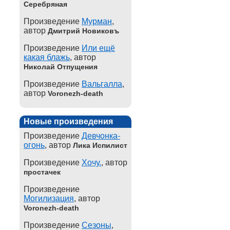
Серебряная
Произведение
Мурман
,
автор
Дмитрий Новиковъ
Произведение
Или ещё
какая блажь
, автор
Николай Отпущения
Произведение
Вальгалла
,
автор
Voronezh-death
Новые произведения
Произведение
Девчонка-
огонь
, автор
Лика Испилист
Произведение
Хочу.
, автор
простачек
Произведение
Могилизация
, автор
Voronezh-death
Произведение
Сезоны
,