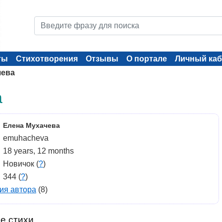
ты
Стихотворения
Отзывы
О портале
Личный каб
чева
а
Елена Мухачева
emuhacheva
18 years, 12 months
Новичок (
?
)
344 (
?
)
ия автора
(8)
е стихи