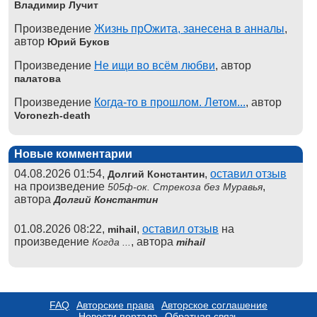
Владимир Лучит
Произведение
Жизнь прОжита, занесена в анналы
,
автор
Юрий Буков
Произведение
Не ищи во всём любви
, автор
палатова
Произведение
Когда-то в прошлом. Летом...
, автор
Voronezh-death
Новые комментарии
04.08.2026 01:54,
,
оставил отзыв
Долгий Константин
на произведение
,
505ф-ок. Стрекоза без Муравья
автора
Долгий Константин
01.08.2026 08:22,
,
оставил отзыв
на
mihail
произведение
, автора
Когда ...
mihail
FAQ
Авторские права
Авторское соглашение
Новости портала
Обратная связь