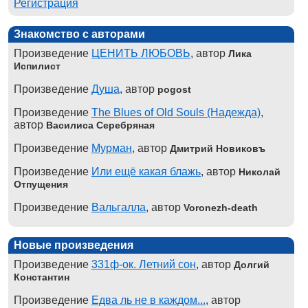
Регистрация
Знакомство с авторами
Произведение
ЦЕНИТЬ ЛЮБОВЬ
, автор
Лика
Испилист
Произведение
Душа
, автор
pogost
Произведение
The Blues of Old Souls (Надежда)
,
автор
Василиса Серебряная
Произведение
Мурман
, автор
Дмитрий Новиковъ
Произведение
Или ещё какая блажь
, автор
Николай
Отпущения
Произведение
Вальгалла
, автор
Voronezh-death
Новые произведения
Произведение
331ф-ок. Летний сон
, автор
Долгий
Константин
Произведение
Едва ль не в каждом...
, автор