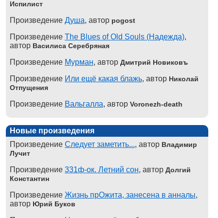
Испилист
Произведение
Душа
, автор
pogost
Произведение
The Blues of Old Souls (Надежда)
,
автор
Василиса Серебряная
Произведение
Мурман
, автор
Дмитрий Новиковъ
Произведение
Или ещё какая блажь
, автор
Николай
Отпущения
Произведение
Вальгалла
, автор
Voronezh-death
Новые произведения
Произведение
Следует заметить...
, автор
Владимир
Лучит
Произведение
331ф-ок. Летний сон
, автор
Долгий
Константин
Произведение
Жизнь прОжита, занесена в анналы
,
автор
Юрий Буков