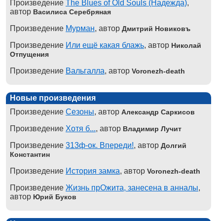
Произведение
The Blues of Old Souls (Надежда)
,
автор
Василиса Серебряная
Произведение
Мурман
, автор
Дмитрий Новиковъ
Произведение
Или ещё какая блажь
, автор
Николай
Отпущения
Произведение
Вальгалла
, автор
Voronezh-death
Новые произведения
Произведение
Сезоны
, автор
Александр Саркисов
Произведение
Хотя б...
, автор
Владимир Лучит
Произведение
313ф-ок. Впереди!
, автор
Долгий
Константин
Произведение
История замка
, автор
Voronezh-death
Произведение
Жизнь прОжита, занесена в анналы
,
автор
Юрий Буков