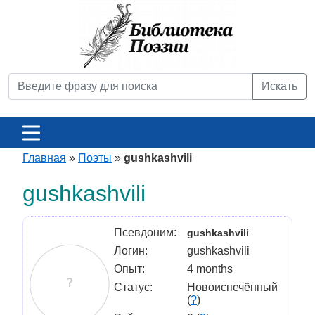
Искать
Главная
»
Поэты
»
gushkashvili
gushkashvili
Псевдоним:
gushkashvili
Логин:
gushkashvili
Опыт:
4 months
Статус:
Новоиспечённый
(
?
)