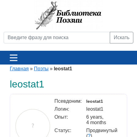
Искать
Главная
»
Поэты
»
leostat1
leostat1
Псевдоним:
leostat1
Логин:
leostat1
Опыт:
6 years,
4 months
Статус:
Продвинутый
(
?
)