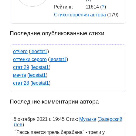
Рейтинг:
11614 (
?
)
Стихотворения автора
(179)
Последние опубликованные стихи
отчего
(
leostat1
)
оттенки серого
(
leostat1
)
стат 29
(
leostat1
)
мечта
(
leostat1
)
стат 28
(
leostat1
)
Последние комментарии автора
5 октября 2021 г. 19:45 Стих:
Музыка
(
Зазерский
Лев
)
"Рассыпается трель барабана" - трели у