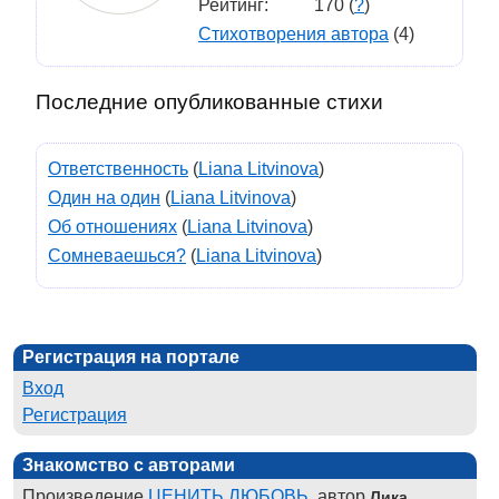
Рейтинг:
170 (
?
)
Стихотворения автора
(4)
Последние опубликованные стихи
Ответственность
(
Liana Litvinova
)
Один на один
(
Liana Litvinova
)
Об отношениях
(
Liana Litvinova
)
Сомневаешься?
(
Liana Litvinova
)
Регистрация на портале
Вход
Регистрация
Знакомство с авторами
Произведение
ЦЕНИТЬ ЛЮБОВЬ
, автор
Лика