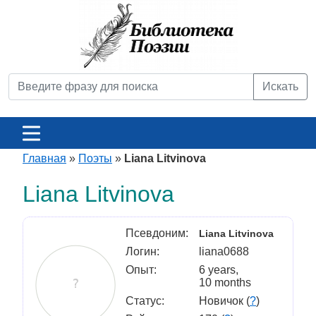
Искать
Главная
»
Поэты
»
Liana Litvinova
Liana Litvinova
Псевдоним:
Liana Litvinova
Логин:
liana0688
Опыт:
6 years,
10 months
Статус:
Новичок (
?
)