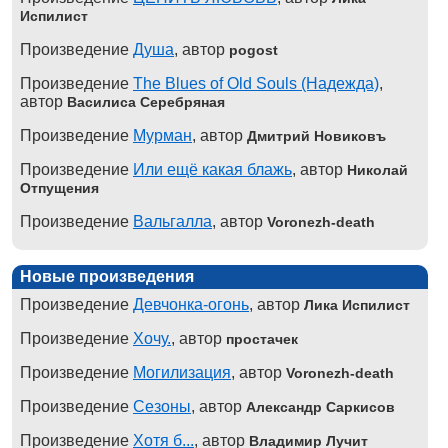
Испилист
Произведение
Душа
, автор
pogost
Произведение
The Blues of Old Souls (Надежда)
,
автор
Василиса Серебряная
Произведение
Мурман
, автор
Дмитрий Новиковъ
Произведение
Или ещё какая блажь
, автор
Николай
Отпущения
Произведение
Вальгалла
, автор
Voronezh-death
Новые произведения
Произведение
Девчонка-огонь
, автор
Лика Испилист
Произведение
Хочу.
, автор
простачек
Произведение
Могилизация
, автор
Voronezh-death
Произведение
Сезоны
, автор
Александр Саркисов
Произведение
Хотя б...
, автор
Владимир Лучит