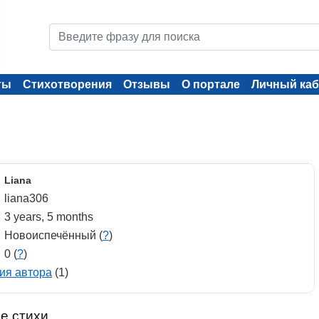
ты
Стихотворения
Отзывы
О портале
Личный каб
Liana
liana306
3 years, 5 months
Новоиспечённый (
?
)
0 (
?
)
ия автора
(1)
е стихи