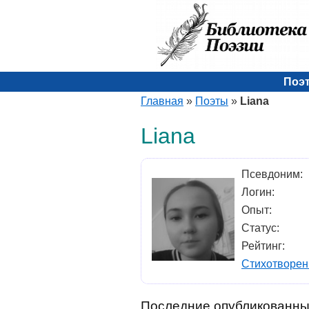
Поэ
Главная
»
Поэты
»
Liana
Liana
Псевдоним:
Логин:
Опыт:
Статус:
Рейтинг:
Стихотворен
Последние опубликованны