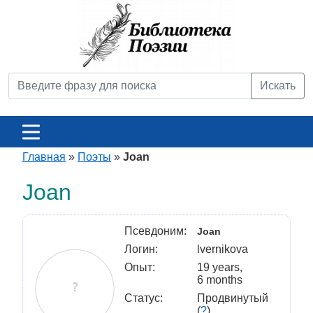
Искать
Главная
»
Поэты
»
Joan
Joan
Псевдоним:
Joan
Логин:
lvernikova
Опыт:
19 years,
6 months
Статус:
Продвинутый
(
?
)