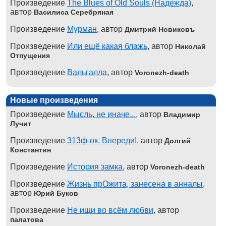
Произведение
The Blues of Old Souls (Надежда)
,
автор
Василиса Серебряная
Произведение
Мурман
, автор
Дмитрий Новиковъ
Произведение
Или ещё какая блажь
, автор
Николай
Отпущения
Произведение
Вальгалла
, автор
Voronezh-death
Новые произведения
Произведение
Мысль, не иначе...
, автор
Владимир
Лучит
Произведение
313ф-ок. Впереди!
, автор
Долгий
Константин
Произведение
История замка
, автор
Voronezh-death
Произведение
Жизнь прОжита, занесена в анналы
,
автор
Юрий Буков
Произведение
Не ищи во всём любви
, автор
палатова