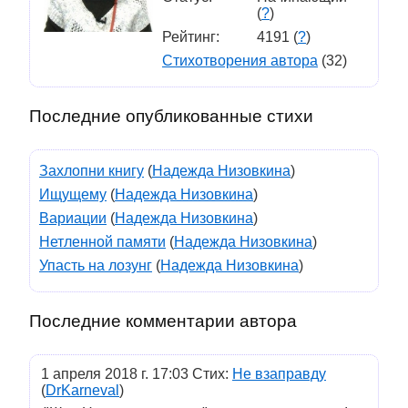
(
?
)
Рейтинг:
4191 (
?
)
Стихотворения автора
(32)
Последние опубликованные стихи
Захлопни книгу
(
Надежда Низовкина
)
Ищущему
(
Надежда Низовкина
)
Вариации
(
Надежда Низовкина
)
Нетленной памяти
(
Надежда Низовкина
)
Упасть на лозунг
(
Надежда Низовкина
)
Последние комментарии автора
1 апреля 2018 г. 17:03 Стих:
Не взаправду
(
DrKarneval
)