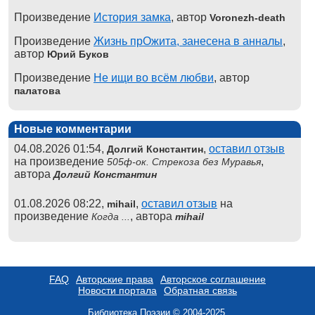
Произведение
История замка
, автор
Voronezh-death
Произведение
Жизнь прОжита, занесена в анналы
,
автор
Юрий Буков
Произведение
Не ищи во всём любви
, автор
палатова
Новые комментарии
04.08.2026 01:54,
,
оставил отзыв
Долгий Константин
на произведение
,
505ф-ок. Стрекоза без Муравья
автора
Долгий Константин
01.08.2026 08:22,
,
оставил отзыв
на
mihail
произведение
, автора
Когда ...
mihail
FAQ
Авторские права
Авторское соглашение
Новости портала
Обратная связь
Библиотека Поэзии © 2004-2025.