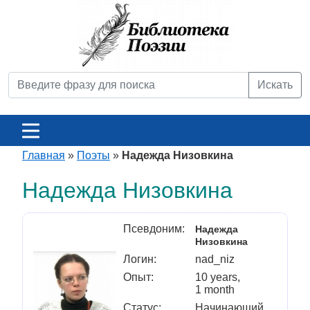
Искать
Главная
»
Поэты
»
Надежда Низовкина
Надежда Низовкина
Псевдоним:
Надежда
Низовкина
Логин:
nad_niz
Опыт:
10 years,
1 month
Статус:
Начинающий