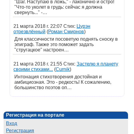
"Шаг. Наступаю в ложь," - лаконично и остро!
"Что-то уколет в грудь: сейчас я должна
свернуть..." -…
21 марта 2018 г. 22:07 Стих:
Цурэн
отрезвлённый
(
Роман Смирнов
)
Для классичности посоветую поднять сноску в
эпиграф. Также это поможет задать
"стругацкое" настроен…
21 марта 2018 г. 21:55 Стих:
Застелю я планету
своими стихами...
(
Curnik
)
Интонация стихотворения достойная и
амбициозная. Это - редкость! К сожалению,
большинство поэтов оп…
Регистрация на портале
Вход
Регистрация