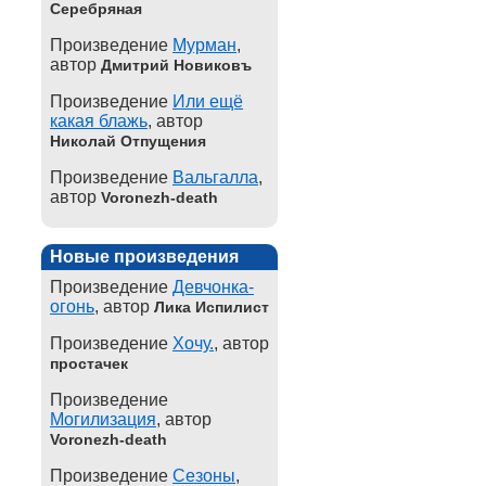
Серебряная
Произведение
Мурман
,
автор
Дмитрий Новиковъ
Произведение
Или ещё
какая блажь
, автор
Николай Отпущения
Произведение
Вальгалла
,
автор
Voronezh-death
Новые произведения
Произведение
Девчонка-
огонь
, автор
Лика Испилист
Произведение
Хочу.
, автор
простачек
Произведение
Могилизация
, автор
Voronezh-death
Произведение
Сезоны
,