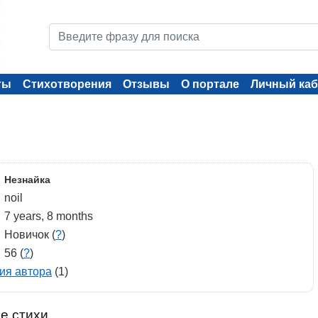
ты
Стихотворения
Отзывы
О портале
Личный каб
Незнайка
noil
7 years, 8 months
Новичок (
?
)
56 (
?
)
ия автора
(1)
е стихи