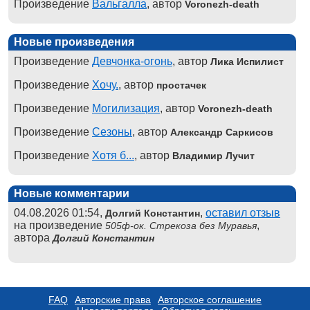
Произведение
Вальгалла
, автор
Voronezh-death
Новые произведения
Произведение
Девчонка-огонь
, автор
Лика Испилист
Произведение
Хочу.
, автор
простачек
Произведение
Могилизация
, автор
Voronezh-death
Произведение
Сезоны
, автор
Александр Саркисов
Произведение
Хотя б...
, автор
Владимир Лучит
Новые комментарии
04.08.2026 01:54,
,
оставил отзыв
Долгий Константин
на произведение
,
505ф-ок. Стрекоза без Муравья
автора
Долгий Константин
FAQ
Авторские права
Авторское соглашение