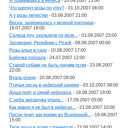
Я поднимаюсь в небеса
- 20.09.2007 13:00
Что шепчут розы по утру?
- 01.10.2007 06:00
А у розы лепестки
- 03.09.2007 21:00
Весна, задержалась у модной портнихи
-
16.07.2007 18:00
Солнца луч, скользнув по розе...
- 01.09.2007 23:00
Заговорил, Репейник с Розой
- 08.08.2007 00:00
Розы алые в саду
- 10.08.2007 17:00
Бабочка порхала
- 24.07.2007 12:00
Старой собаке не быть гончим псом
- 23.08.2007
22:00
Вуаль осени
- 20.08.2007 09:00
Птичья песнь в небесной синеве
- 03.10.2007 08:00
Душа поет, и синий небосвод.
- 18.08.2007 19:00
С неба звездочка упала...
- 17.09.2007 05:00
Как давно я не был в небесах...
- 21.09.2007 10:00
Песок течет, как время во Вселенной...
- 19.08.2007
15:00
Твоя душа в полет стремится!
- 23.08.2007 14:00