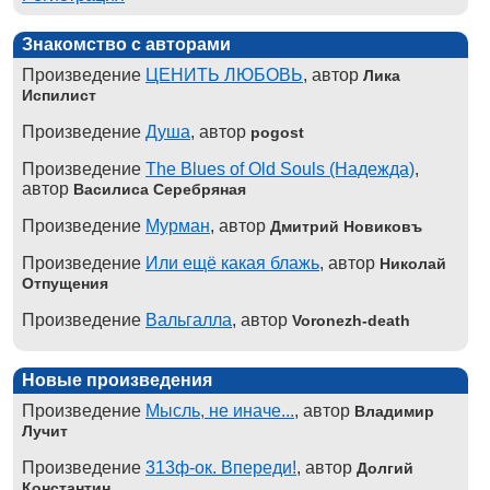
Знакомство с авторами
Произведение
ЦЕНИТЬ ЛЮБОВЬ
, автор
Лика
Испилист
Произведение
Душа
, автор
pogost
Произведение
The Blues of Old Souls (Надежда)
,
автор
Василиса Серебряная
Произведение
Мурман
, автор
Дмитрий Новиковъ
Произведение
Или ещё какая блажь
, автор
Николай
Отпущения
Произведение
Вальгалла
, автор
Voronezh-death
Новые произведения
Произведение
Мысль, не иначе...
, автор
Владимир
Лучит
Произведение
313ф-ок. Впереди!
, автор
Долгий
Константин