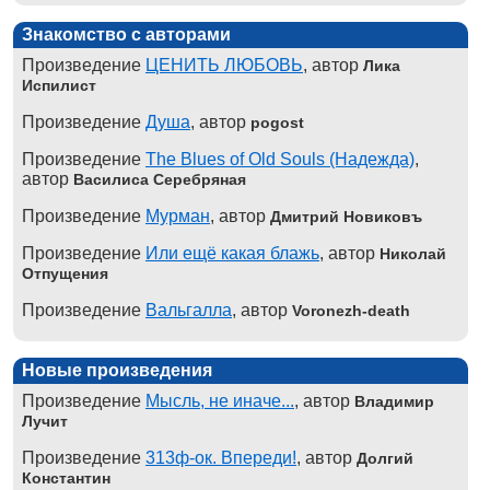
Знакомство с авторами
Произведение
ЦЕНИТЬ ЛЮБОВЬ
, автор
Лика
Испилист
Произведение
Душа
, автор
pogost
Произведение
The Blues of Old Souls (Надежда)
,
автор
Василиса Серебряная
Произведение
Мурман
, автор
Дмитрий Новиковъ
Произведение
Или ещё какая блажь
, автор
Николай
Отпущения
Произведение
Вальгалла
, автор
Voronezh-death
Новые произведения
Произведение
Мысль, не иначе...
, автор
Владимир
Лучит
Произведение
313ф-ок. Впереди!
, автор
Долгий
Константин