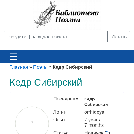
Искать
Главная
»
Поэты
»
Кедр Сибирский
Кедр Сибирский
Псевдоним:
Кедр
Сибирский
Логин:
orrhideya
Опыт:
7 years,
7 months
Статус:
Новичок (
?
)