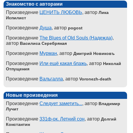
Знакомство с авторами
Произведение
ЦЕНИТЬ ЛЮБОВЬ
, автор
Лика
Испилист
Произведение
Душа
, автор
pogost
Произведение
The Blues of Old Souls (Надежда)
,
автор
Василиса Серебряная
Произведение
Мурман
, автор
Дмитрий Новиковъ
Произведение
Или ещё какая блажь
, автор
Николай
Отпущения
Произведение
Вальгалла
, автор
Voronezh-death
Новые произведения
Произведение
Следует заметить...
, автор
Владимир
Лучит
Произведение
331ф-ок. Летний сон
, автор
Долгий
Константин