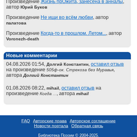
Произведение
Жизнь прОжита, занесена в анналы
,
автор
Юрий Буков
Произведение
Не ищи во всём любви
, автор
палатова
Произведение
Когда-то в прошлом. Летом...
, автор
Voronezh-death
Новые комментарии
04.08.2026 01:54,
,
оставил отзыв
Долгий Константин
на произведение
,
505ф-ок. Стрекоза без Муравья
автора
Долгий Константин
01.08.2026 08:22,
,
оставил отзыв
на
mihail
произведение
, автора
Когда ...
mihail
FAQ
Авторские права
Авторское соглашение
Новости портала
Обратная связь
Библиотека Поэзии © 2004-2025.