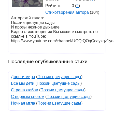
Рейтинг:
0 (
?
)
Стихотворения автора
(104)
Авторский канал:
Поэзии цветущие сады
И прозы нежное дыхание.
Видео стихотворения Вы можете смотреть по
ссылке в YouTube:
https://www.youtube.com/channel/UCQrQOqQcayzqz1ye
Последние опубликованные стихи
Дороги мира
(
Поэзии цветущие сады
)
Все мы дети
(
Поэзии цветущие сады
)
Страна любви
(
Поэзии цветущие сады
)
С первым снегом
(
Поэзии цветущие сады
)
Ночная мгла
(
Поэзии цветущие сады
)