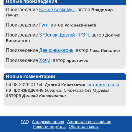
Новые произведения
Произведение
Как не всякому...
, автор
Владимир
Лучит
Произведение
Гугл
, автор
Voronezh-death
Произведение
379ф-ок. Другой - РЭП
, автор
Долгий
Константин
Произведение
Девчонка-огонь
, автор
Лика Испилист
Произведение
Хочу.
, автор
простачек
Новые комментарии
04.08.2026 01:54,
,
оставил отзыв
Долгий Константин
на произведение
,
505ф-ок. Стрекоза без Муравья
автора
Долгий Константин
FAQ
Авторские права
Авторское соглашение
Новости портала
Обратная связь