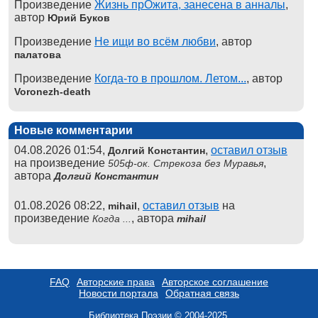
Произведение
Жизнь прОжита, занесена в анналы
,
автор
Юрий Буков
Произведение
Не ищи во всём любви
, автор
палатова
Произведение
Когда-то в прошлом. Летом...
, автор
Voronezh-death
Новые комментарии
04.08.2026 01:54,
,
оставил отзыв
Долгий Константин
на произведение
,
505ф-ок. Стрекоза без Муравья
автора
Долгий Константин
01.08.2026 08:22,
,
оставил отзыв
на
mihail
произведение
, автора
Когда ...
mihail
FAQ
Авторские права
Авторское соглашение
Новости портала
Обратная связь
Библиотека Поэзии © 2004-2025.