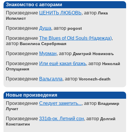
Знакомство с авторами
Произведение
ЦЕНИТЬ ЛЮБОВЬ
, автор
Лика
Испилист
Произведение
Душа
, автор
pogost
Произведение
The Blues of Old Souls (Надежда)
,
автор
Василиса Серебряная
Произведение
Мурман
, автор
Дмитрий Новиковъ
Произведение
Или ещё какая блажь
, автор
Николай
Отпущения
Произведение
Вальгалла
, автор
Voronezh-death
Новые произведения
Произведение
Следует заметить...
, автор
Владимир
Лучит
Произведение
331ф-ок. Летний сон
, автор
Долгий
Константин