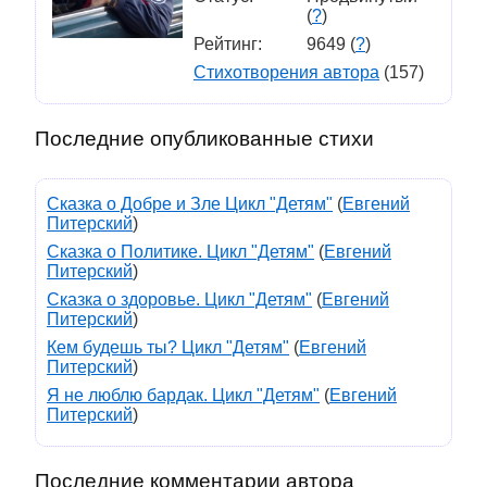
(
?
)
Рейтинг:
9649 (
?
)
Стихотворения автора
(157)
Последние опубликованные стихи
Сказка о Добре и Зле Цикл "Детям"
(
Евгений
Питерский
)
Сказка о Политике. Цикл "Детям"
(
Евгений
Питерский
)
Сказка о здоровье. Цикл "Детям"
(
Евгений
Питерский
)
Кем будешь ты? Цикл "Детям"
(
Евгений
Питерский
)
Я не люблю бардак. Цикл "Детям"
(
Евгений
Питерский
)
Последние комментарии автора