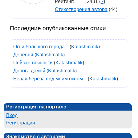
Рейтинг:
2431 (
?
)
Стихотворения автора
(44)
Последние опубликованные стихи
Огни большого города...
(
Kalashmatik
)
Деревня
(
Kalashmatik
)
Пейзаж вечности
(
Kalashmatik
)
Дорога домой
(
Kalashmatik
)
Белая берёза под моим окном...
(
Kalashmatik
)
Регистрация на портале
Вход
Регистрация
Знакомство с авторами