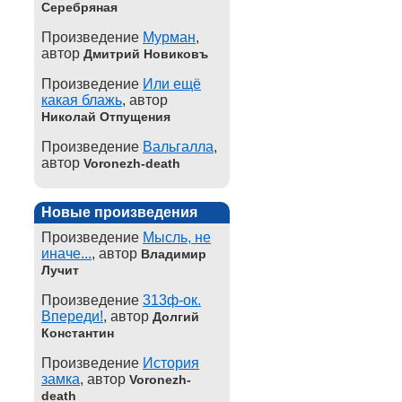
Серебряная
Произведение
Мурман
,
автор
Дмитрий Новиковъ
Произведение
Или ещё
какая блажь
, автор
Николай Отпущения
Произведение
Вальгалла
,
автор
Voronezh-death
Новые произведения
Произведение
Мысль, не
иначе...
, автор
Владимир
Лучит
Произведение
313ф-ок.
Впереди!
, автор
Долгий
Константин
Произведение
История
замка
, автор
Voronezh-
death