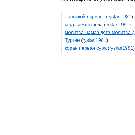
арабскийвыреант
(
ryslan1981
)
когдаземлятлела
(
ryslan1981
)
молитва-намаз-дога-молитва д
Турган
(
ryslan1981
)
коран первая сура
(
ryslan1981
)