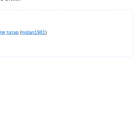
ля татар
(
ryslan1981
)