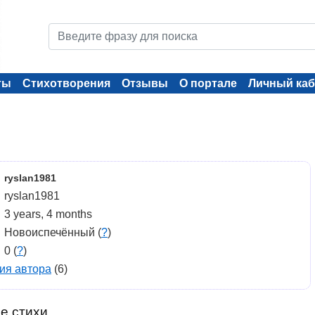
ты
Стихотворения
Отзывы
О портале
Личный каб
ryslan1981
ryslan1981
3 years, 4 months
Новоиспечённый (
?
)
0 (
?
)
ия автора
(6)
е стихи