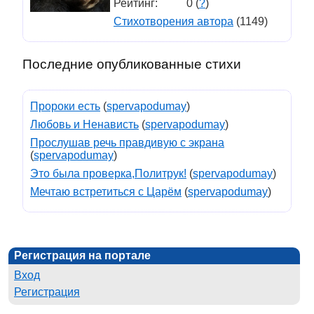
Рейтинг:
0 (
?
)
Стихотворения автора
(1149)
Последние опубликованные стихи
Пророки есть
(
spervapodumay
)
Любовь и Ненависть
(
spervapodumay
)
Прослушав речь правдивую с экрана
(
spervapodumay
)
Это была проверка,Политрук!
(
spervapodumay
)
Мечтаю встретиться с Царём
(
spervapodumay
)
Регистрация на портале
Вход
Регистрация