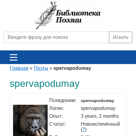
Искать
Главная
»
Поэты
»
spervapodumay
spervapodumay
Псевдоним:
spervapodumay
Логин:
spervapodumay
Опыт:
3 years, 2 months
Статус:
Новоиспечённый
(
?
)