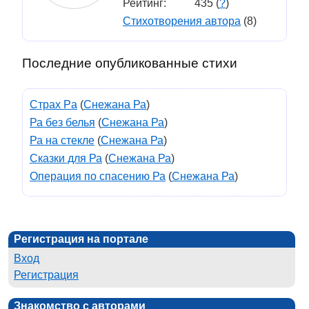
Рейтинг:
435 (
?
)
Стихотворения автора
(8)
Последние опубликованные стихи
Страх Рa
(
Снежана Ра
)
Ра без белья
(
Снежана Ра
)
Ра на стекле
(
Снежана Ра
)
Сказки для Ра
(
Снежана Ра
)
Операция по спасению Ра
(
Снежана Ра
)
Регистрация на портале
Вход
Регистрация
Знакомство с авторами