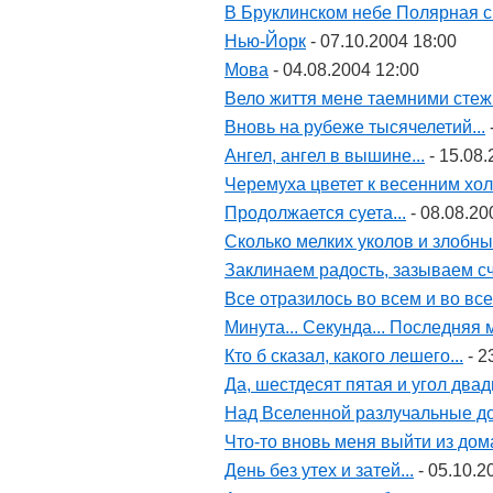
В Бруклинском небе Полярная св
Нью-Йорк
- 07.10.2004 18:00
Мова
- 04.08.2004 12:00
Вело життя мене таемними стежк
Вновь на рубеже тысячелетий...
Ангел, ангел в вышине...
- 15.08.
Черемуха цветет к весенним хол
Продолжается суета...
- 08.08.20
Сколько мелких уколов и злобных
Заклинаем радость, зазываем сча
Все отразилось во всем и во всех
Минута... Секунда... Последняя м
Кто б сказал, какого лешего...
- 2
Да, шестдесят пятая и угол двадц
Над Вселенной разлучальные до
Что-то вновь меня выйти из дома
День без утех и затей...
- 05.10.2