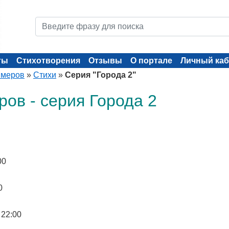
ты
Стихотворения
Отзывы
О портале
Личный каб
имеров
»
Стихи
»
Серия "Города 2"
ов - серия Города 2
00
0
 22:00