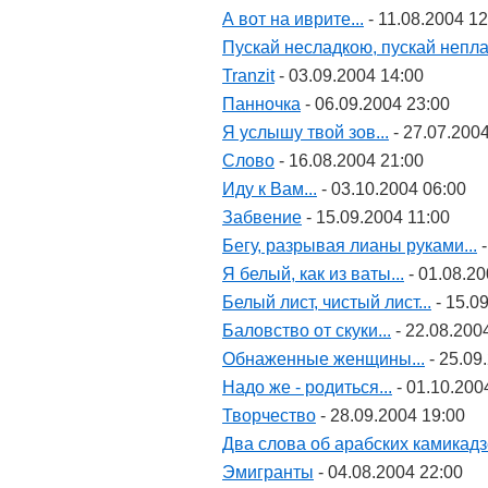
А вот на иврите...
- 11.08.2004 12
Пускай несладкою, пускай непла
Tranzit
- 03.09.2004 14:00
Панночка
- 06.09.2004 23:00
Я услышу твой зов...
- 27.07.200
Слово
- 16.08.2004 21:00
Иду к Вам...
- 03.10.2004 06:00
Забвение
- 15.09.2004 11:00
Бегу, разрывая лианы руками...
-
Я белый, как из ваты...
- 01.08.20
Белый лист, чистый лист...
- 15.0
Баловство от скуки...
- 22.08.200
Обнаженные женщины...
- 25.09
Надо же - родиться...
- 01.10.200
Творчество
- 28.09.2004 19:00
Два слова об арабских камикадзе
Эмигранты
- 04.08.2004 22:00