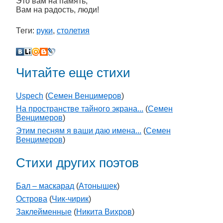
Это вам на память,
Вам на радость, люди!
Теги:
руки
,
столетия
Читайте еще стихи
Uspech
(
Семен Венцимеров
)
На пространстве тайного экрана...
(
Семен
Венцимеров
)
Этим песням я ваши даю имена...
(
Семен
Венцимеров
)
Стихи других поэтов
Бал – маскарад
(
Атонышек
)
Острова
(
Чик-чирик
)
Заклейменные
(
Никита Вихров
)