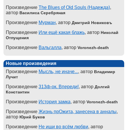
Произведение
The Blues of Old Souls (Надежда)
,
автор
Василиса Серебряная
Произведение
Мурман
, автор
Дмитрий Новиковъ
Произведение
Или ещё какая блажь
, автор
Николай
Отпущения
Произведение
Вальгалла
, автор
Voronezh-death
Новые произведения
Произведение
Мысль, не иначе...
, автор
Владимир
Лучит
Произведение
313ф-ок. Впереди!
, автор
Долгий
Константин
Произведение
История замка
, автор
Voronezh-death
Произведение
Жизнь прОжита, занесена в анналы
,
автор
Юрий Буков
Произведение
Не ищи во всём любви
, автор