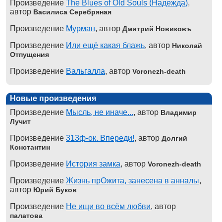
Произведение
The Blues of Old Souls (Надежда)
,
автор
Василиса Серебряная
Произведение
Мурман
, автор
Дмитрий Новиковъ
Произведение
Или ещё какая блажь
, автор
Николай
Отпущения
Произведение
Вальгалла
, автор
Voronezh-death
Новые произведения
Произведение
Мысль, не иначе...
, автор
Владимир
Лучит
Произведение
313ф-ок. Впереди!
, автор
Долгий
Константин
Произведение
История замка
, автор
Voronezh-death
Произведение
Жизнь прОжита, занесена в анналы
,
автор
Юрий Буков
Произведение
Не ищи во всём любви
, автор
палатова