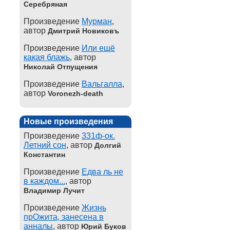
Серебряная
Произведение
Мурман
,
автор
Дмитрий Новиковъ
Произведение
Или ещё
какая блажь
, автор
Николай Отпущения
Произведение
Вальгалла
,
автор
Voronezh-death
Новые произведения
Произведение
331ф-ок.
Летний сон
, автор
Долгий
Константин
Произведение
Едва ль не
в каждом...
, автор
Владимир Лучит
Произведение
Жизнь
прОжита, занесена в
анналы
, автор
Юрий Буков