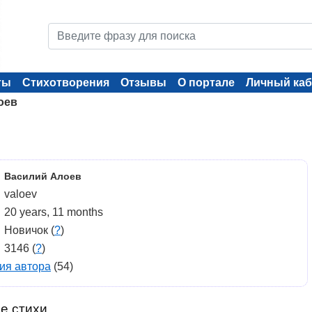
ты
Стихотворения
Отзывы
О портале
Личный каб
оев
Василий Алоев
valoev
20 years, 11 months
Новичок (
?
)
3146 (
?
)
ия автора
(54)
е стихи