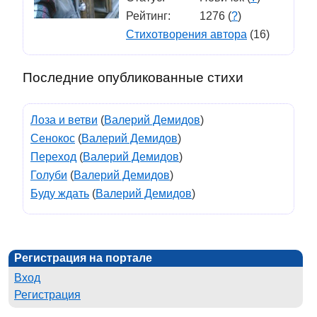
Рейтинг:
1276 (
?
)
Стихотворения автора
(16)
Последние опубликованные стихи
Лоза и ветви
(
Валерий Демидов
)
Сенокос
(
Валерий Демидов
)
Переход
(
Валерий Демидов
)
Голуби
(
Валерий Демидов
)
Буду ждать
(
Валерий Демидов
)
Регистрация на портале
Вход
Регистрация