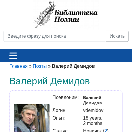
Искать
Главная
»
Поэты
»
Валерий Демидов
Валерий Демидов
Псевдоним:
Валерий
Демидов
Логин:
vdemidov
Опыт:
18 years,
2 months
Статус:
Новичок (
?
)