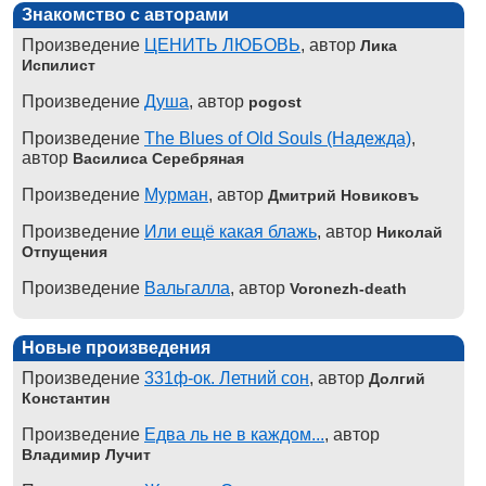
Знакомство с авторами
Произведение
ЦЕНИТЬ ЛЮБОВЬ
, автор
Лика
Испилист
Произведение
Душа
, автор
pogost
Произведение
The Blues of Old Souls (Надежда)
,
автор
Василиса Серебряная
Произведение
Мурман
, автор
Дмитрий Новиковъ
Произведение
Или ещё какая блажь
, автор
Николай
Отпущения
Произведение
Вальгалла
, автор
Voronezh-death
Новые произведения
Произведение
331ф-ок. Летний сон
, автор
Долгий
Константин
Произведение
Едва ль не в каждом...
, автор
Владимир Лучит