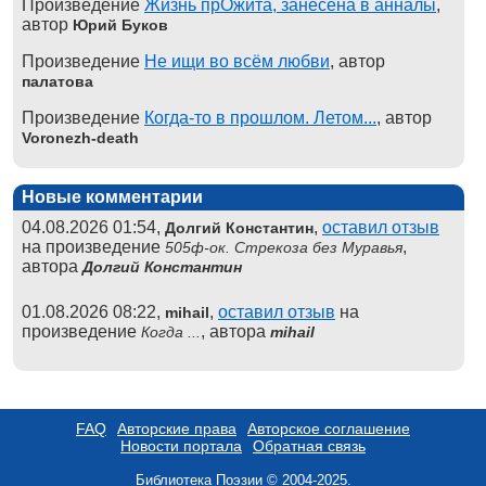
Произведение
Жизнь прОжита, занесена в анналы
,
автор
Юрий Буков
Произведение
Не ищи во всём любви
, автор
палатова
Произведение
Когда-то в прошлом. Летом...
, автор
Voronezh-death
Новые комментарии
04.08.2026 01:54,
,
оставил отзыв
Долгий Константин
на произведение
,
505ф-ок. Стрекоза без Муравья
автора
Долгий Константин
01.08.2026 08:22,
,
оставил отзыв
на
mihail
произведение
, автора
Когда ...
mihail
FAQ
Авторские права
Авторское соглашение
Новости портала
Обратная связь
Библиотека Поэзии © 2004-2025.