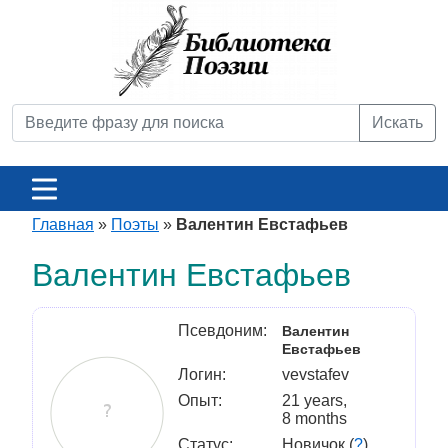
Искать
Главная
»
Поэты
»
Валентин Евстафьев
Валентин Евстафьев
Псевдоним:
Валентин
Евстафьев
Логин:
vevstafev
Опыт:
21 years,
8 months
Статус:
Новичок (
?
)