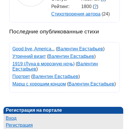
Рейтинг:
1800 (
?
)
Стихотворения автора
(24)
Последние опубликованные стихи
Good bye, America...
(
Валентин Евстафьев
)
Утренний визит
(
Валентин Евстафьев
)
1919 (Луна в морозную ночь)
(
Валентин
Евстафьев
)
Портрет
(
Валентин Евстафьев
)
Марш с хорошим концом
(
Валентин Евстафьев
)
Регистрация на портале
Вход
Регистрация