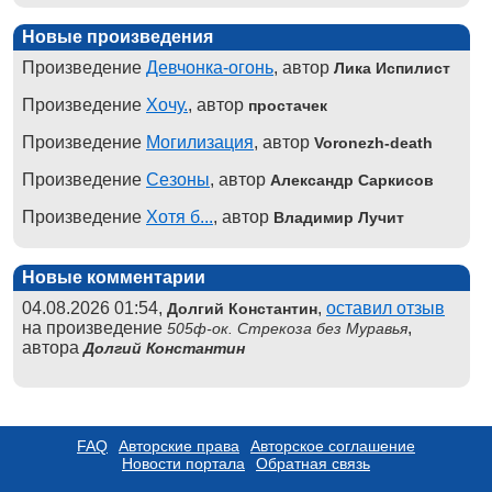
Новые произведения
Произведение
Девчонка-огонь
, автор
Лика Испилист
Произведение
Хочу.
, автор
простачек
Произведение
Могилизация
, автор
Voronezh-death
Произведение
Сезоны
, автор
Александр Саркисов
Произведение
Хотя б...
, автор
Владимир Лучит
Новые комментарии
04.08.2026 01:54,
,
оставил отзыв
Долгий Константин
на произведение
,
505ф-ок. Стрекоза без Муравья
автора
Долгий Константин
FAQ
Авторские права
Авторское соглашение
Новости портала
Обратная связь