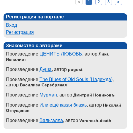
<
1
2
3
>
Регистрация на портале
Вход
Регистрация
Знакомство с авторами
Произведение
ЦЕНИТЬ ЛЮБОВЬ
, автор
Лика
Испилист
Произведение
Душа
, автор
pogost
Произведение
The Blues of Old Souls (Надежда)
,
автор
Василиса Серебряная
Произведение
Мурман
, автор
Дмитрий Новиковъ
Произведение
Или ещё какая блажь
, автор
Николай
Отпущения
Произведение
Вальгалла
, автор
Voronezh-death