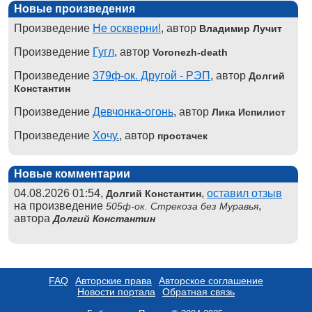
Новые произведения
Произведение
Не оскверни!
, автор
Владимир Лучит
Произведение
Гугл
, автор
Voronezh-death
Произведение
379ф-ок. Другой - РЭП
, автор
Долгий
Константин
Произведение
Девчонка-огонь
, автор
Лика Испилист
Произведение
Хочу.
, автор
простачек
Новые комментарии
04.08.2026 01:54,
,
оставил отзыв
Долгий Константин
на произведение
,
505ф-ок. Стрекоза без Муравья
автора
Долгий Константин
FAQ
Авторские права
Авторское соглашение
Новости портала
Обратная связь