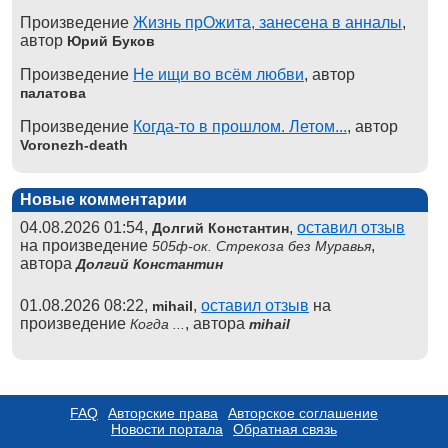
Произведение
Жизнь прОжита, занесена в анналы
,
автор
Юрий Буков
Произведение
Не ищи во всём любви
, автор
палатова
Произведение
Когда-то в прошлом. Летом...
, автор
Voronezh-death
Новые комментарии
04.08.2026 01:54,
,
оставил отзыв
Долгий Константин
на произведение
,
505ф-ок. Стрекоза без Муравья
автора
Долгий Константин
01.08.2026 08:22,
,
оставил отзыв
на
mihail
произведение
, автора
Когда ...
mihail
FAQ
Авторские права
Авторское соглашение
Новости портала
Обратная связь