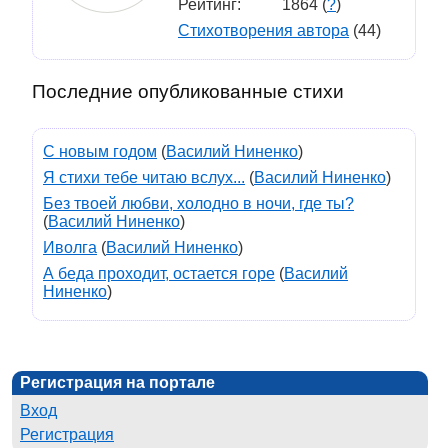
Рейтинг:
1864 (
?
)
Стихотворения автора
(44)
Последние опубликованные стихи
С новым годом
(
Василий Ниненко
)
Я стихи тебе читаю вслух...
(
Василий Ниненко
)
Без твоей любви, холодно в ночи, где ты?
(
Василий Ниненко
)
Иволга
(
Василий Ниненко
)
А беда проходит, остается горе
(
Василий
Ниненко
)
Регистрация на портале
Вход
Регистрация