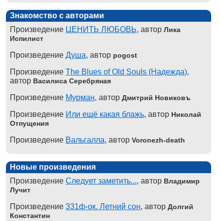
Знакомство с авторами
Произведение
ЦЕНИТЬ ЛЮБОВЬ
, автор
Лика
Испилист
Произведение
Душа
, автор
pogost
Произведение
The Blues of Old Souls (Надежда)
,
автор
Василиса Серебряная
Произведение
Мурман
, автор
Дмитрий Новиковъ
Произведение
Или ещё какая блажь
, автор
Николай
Отпущения
Произведение
Вальгалла
, автор
Voronezh-death
Новые произведения
Произведение
Следует заметить...
, автор
Владимир
Лучит
Произведение
331ф-ок. Летний сон
, автор
Долгий
Константин