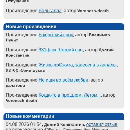
Отпущения
Произведение
Вальгалла
, автор
Voronezh-death
Новые произведения
Произведение
В короткий срок
, автор
Владимир
Лучит
Произведение
331ф-ок. Летний сон
, автор
Долгий
Константин
Произведение
Жизнь прОжита, занесена в анналы
,
автор
Юрий Буков
Произведение
Не ищи во всём любви
, автор
палатова
Произведение
Когда-то в прошлом. Летом...
, автор
Voronezh-death
Новые комментарии
04.08.2026 01:54,
,
оставил отзыв
Долгий Константин
на произведение
,
505ф-ок. Стрекоза без Муравья