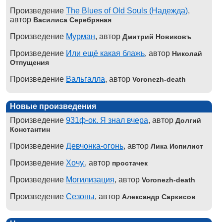
Произведение
The Blues of Old Souls (Надежда)
,
автор
Василиса Серебряная
Произведение
Мурман
, автор
Дмитрий Новиковъ
Произведение
Или ещё какая блажь
, автор
Николай
Отпущения
Произведение
Вальгалла
, автор
Voronezh-death
Новые произведения
Произведение
931ф-ок. Я знал вчера
, автор
Долгий
Константин
Произведение
Девчонка-огонь
, автор
Лика Испилист
Произведение
Хочу.
, автор
простачек
Произведение
Могилизация
, автор
Voronezh-death
Произведение
Сезоны
, автор
Александр Саркисов