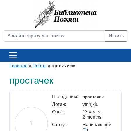
Искать
Главная
»
Поэты
»
простачек
простачек
Псевдоним:
простачек
Логин:
vtnhjkju
Опыт:
13 years,
2 months
Статус:
Начинающий
(
?
)