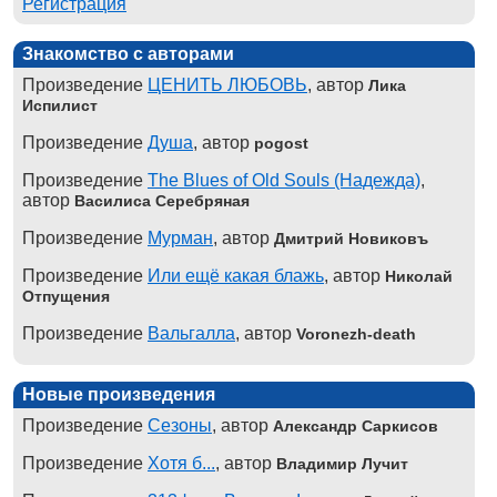
Регистрация
Знакомство с авторами
Произведение
ЦЕНИТЬ ЛЮБОВЬ
, автор
Лика
Испилист
Произведение
Душа
, автор
pogost
Произведение
The Blues of Old Souls (Надежда)
,
автор
Василиса Серебряная
Произведение
Мурман
, автор
Дмитрий Новиковъ
Произведение
Или ещё какая блажь
, автор
Николай
Отпущения
Произведение
Вальгалла
, автор
Voronezh-death
Новые произведения
Произведение
Сезоны
, автор
Александр Саркисов
Произведение
Хотя б...
, автор
Владимир Лучит