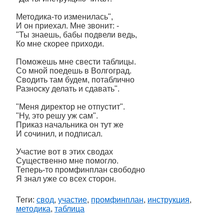
Методика-то изменилась",
И он приехал. Мне звонит: -
"Ты знаешь, бабы подвели ведь,
Ко мне скорее приходи.
Поможешь мне свести таблицы.
Со мной поедешь в Волгоград.
Сводить там будем, потаблично
Разноску делать и сдавать".
"Меня директор не отпустит".
"Ну, это решу уж сам".
Приказ начальника он тут же
И сочинил, и подписал.
Участие вот в этих сводах
Существенно мне помогло.
Теперь-то промфинплан свободно
Я знал уже со всех сторон.
Теги:
свод
,
участие
,
промфинплан
,
инструкция
,
методика
,
таблица