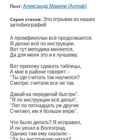
:
Александр Макеев (Avmak)
Поэт
: Это отрывки из наших
Серия стихов
автобиографий
А промфинплан всё продолжается.
Я делаю всё по инструкции.
Вот тут методика меняется,
Да для меня это и к лучшему.
Вот прихожу сдавать таблицы,
А мне в районе говорят: -
"Ты где считать так научился?
Смотри: считали все не так.
Давай-ка переделай быстро".
"Я по инструкции всё делал".
"Лет по пятнадцать уж другие
Считают, им я больше верю".
Что было делать? Я исправил,
И он уехал в Волгоград.
Однако там ему сказали: -
"Да ты инструкцию читал?