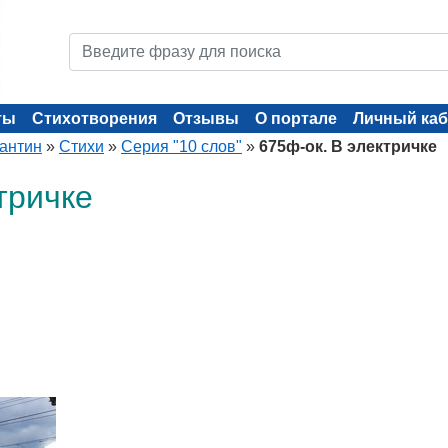
ты
Стихотворения
Отзывы
О портале
Личный каб
тантин
»
Стихи
»
Серия "10 слов"
»
675ф-ок. В электричке
тричке