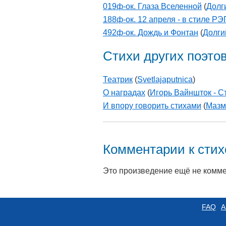
019ф-ок. Глаза Вселенной
(
Долг
188ф-ок. 12 апреля - в стиле РЭ
492ф-ок. Дождь и Фонтан
(
Долги
Стихи других поэто
Театрик
(
Svetlajaputnica
)
О наградах
(
Игорь Вайншток - С
И впору говорить стихами
(
Мазм
Комментарии к сти
Это произведение ещё не комм
FAQ
А