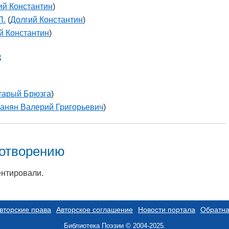
ий Константин
)
П.
(
Долгий Константин
)
й Константин
)
в
тарый Брюзга
)
анян Валерий Григорьевич
)
хотворению
ентировали.
вторские права
Авторское соглашение
Новости портала
Обратна
Библиотека Поэзии © 2004-2025.