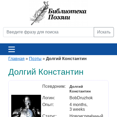
Искать
Главная
»
Поэты
»
Долгий Константин
Долгий Константин
Псевдоним:
Долгий
Константин
Логин:
BobDruzhok
Опыт:
4 months,
3 weeks
Статус:
Новоиспечённый