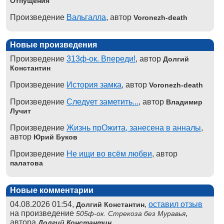
Отпущения
Произведение
Вальгалла
, автор
Voronezh-death
Новые произведения
Произведение
313ф-ок. Впереди!
, автор
Долгий
Константин
Произведение
История замка
, автор
Voronezh-death
Произведение
Следует заметить...
, автор
Владимир
Лучит
Произведение
Жизнь прОжита, занесена в анналы
,
автор
Юрий Буков
Произведение
Не ищи во всём любви
, автор
палатова
Новые комментарии
04.08.2026 01:54,
,
оставил отзыв
Долгий Константин
на произведение
,
505ф-ок. Стрекоза без Муравья
автора
Долгий Константин