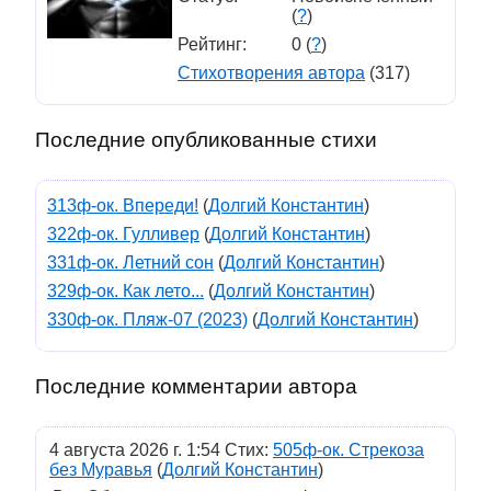
(
?
)
Рейтинг:
0 (
?
)
Стихотворения автора
(317)
Последние опубликованные стихи
313ф-ок. Впереди!
(
Долгий Константин
)
322ф-ок. Гулливер
(
Долгий Константин
)
331ф-ок. Летний сон
(
Долгий Константин
)
329ф-ок. Как лето...
(
Долгий Константин
)
330ф-ок. Пляж-07 (2023)
(
Долгий Константин
)
Последние комментарии автора
4 августа 2026 г. 1:54 Стих:
505ф-ок. Стрекоза
без Муравья
(
Долгий Константин
)