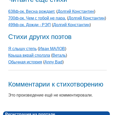
638ф-ок. Весна рождает.
(
Долгий Константин
)
700ф-ок. Чем с тобой не пара.
(
Долгий Константин
)
499ф-ок. Дожди - РЭП
(
Долгий Константин
)
Стихи других поэтов
Я слышу степь
(
Иван МАЛОВ
)
Крыша вкрай сползла
(
Веталь
)
Обычная история
(
Anny Bad
)
Комментарии к стихотворению
Это произведение ещё не комментировали.
Регистрация на портале