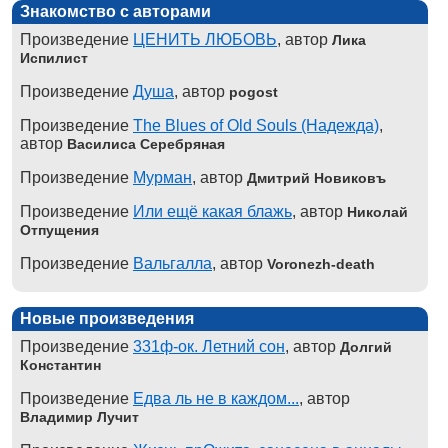
Знакомство с авторами
Произведение
ЦЕНИТЬ ЛЮБОВЬ
, автор
Лика
Испилист
Произведение
Душа
, автор
pogost
Произведение
The Blues of Old Souls (Надежда)
,
автор
Василиса Серебряная
Произведение
Мурман
, автор
Дмитрий Новиковъ
Произведение
Или ещё какая блажь
, автор
Николай
Отпущения
Произведение
Вальгалла
, автор
Voronezh-death
Новые произведения
Произведение
331ф-ок. Летний сон
, автор
Долгий
Константин
Произведение
Едва ль не в каждом...
, автор
Владимир Лучит