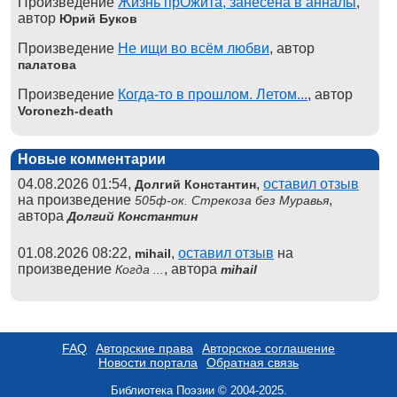
Произведение
Жизнь прОжита, занесена в анналы
,
автор
Юрий Буков
Произведение
Не ищи во всём любви
, автор
палатова
Произведение
Когда-то в прошлом. Летом...
, автор
Voronezh-death
Новые комментарии
04.08.2026 01:54,
,
оставил отзыв
Долгий Константин
на произведение
,
505ф-ок. Стрекоза без Муравья
автора
Долгий Константин
01.08.2026 08:22,
,
оставил отзыв
на
mihail
произведение
, автора
Когда ...
mihail
FAQ
Авторские права
Авторское соглашение
Новости портала
Обратная связь
Библиотека Поэзии © 2004-2025.