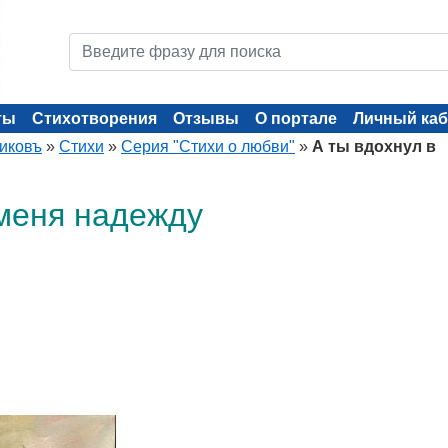
ты
Стихотворения
Отзывы
О портале
Личный каб
иковъ
»
Стихи
»
Серия "Стихи о любви"
»
А ты вдохнул в
 меня надежду