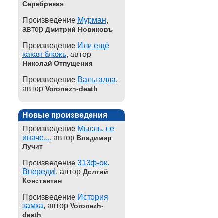
Серебряная
Произведение
Мурман
,
автор
Дмитрий Новиковъ
Произведение
Или ещё
какая блажь
, автор
Николай Отпущения
Произведение
Вальгалла
,
автор
Voronezh-death
Новые произведения
Произведение
Мысль, не
иначе...
, автор
Владимир
Лучит
Произведение
313ф-ок.
Впереди!
, автор
Долгий
Константин
Произведение
История
замка
, автор
Voronezh-
death