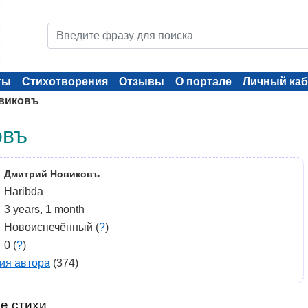
ты
Стихотворения
Отзывы
О портале
Личный каб
виковъ
овъ
Дмитрий Новиковъ
Haribda
3 years, 1 month
Новоиспечённый (
?
)
0 (
?
)
ия автора
(374)
е стихи