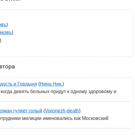
овъ
)
иковъ
)
)
втора
дость и Гордыня
(
Нина Ник.
)
когда девять больных придут к одному здоровому и
оман гуляет голый
(
Voronezh-death
)
трудники милиции именовались как Московский