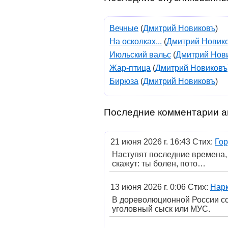
Вечные
(
Дмитрий Новиковъ
)
На осколках...
(
Дмитрий Новик
Июльский вальс
(
Дмитрий Нов
Жар-птица
(
Дмитрий Новиковъ
Бирюза
(
Дмитрий Новиковъ
)
Последние комментарии а
21 июня 2026 г. 16:43 Стих:
Гор
Наступят последние времена, 
скажут: ты болен, пото…
13 июня 2026 г. 0:06 Стих:
Нарк
В дореволюционной России со
уголовный сыск или МУС.