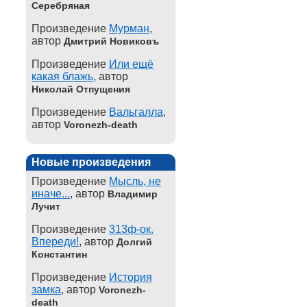
Серебряная
Произведение
Мурман
,
автор
Дмитрий Новиковъ
Произведение
Или ещё
какая блажь
, автор
Николай Отпущения
Произведение
Вальгалла
,
автор
Voronezh-death
Новые произведения
Произведение
Мысль, не
иначе...
, автор
Владимир
Лучит
Произведение
313ф-ок.
Впереди!
, автор
Долгий
Константин
Произведение
История
замка
, автор
Voronezh-
death