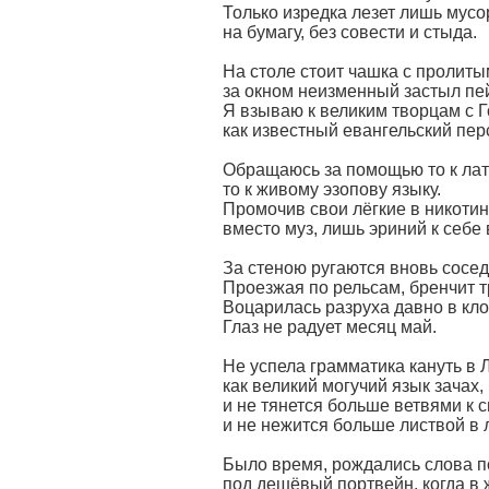
Только изредка лезет лишь мусо
на бумагу, без совести и стыда.
На столе стоит чашка с пролиты
за окном неизменный застыл пе
Я взываю к великим творцам с 
как известный евангельский пер
Обращаюсь за помощью то к ла
то к живому эзопову языку.
Промочив свои лёгкие в никотин
вместо муз, лишь эриний к себе 
За стеною ругаются вновь сосед
Проезжая по рельсам, бренчит 
Воцарилась разруха давно в кло
Глаз не радует месяц май.
Не успела грамматика кануть в Л
как великий могучий язык зачах,
и не тянется больше ветвями к с
и не нежится больше листвой в 
Было время, рождались слова по
под дешёвый портвейн, когда в 