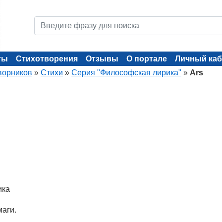
ты
Стихотворения
Отзывы
О портале
Личный каб
ворников
»
Стихи
»
Серия "Философская лирика"
»
Ars
ика
маги.