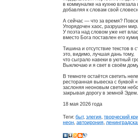
в коммуналке на кухню влезала
добавляя к словам свой словес
А сейчас — что за время? Повсю
Упорядочен хаос, разрушен мир
У поэта над словом уже нет влас
вместо Бога поставлен его куми
Тишина и отсутствие текстов в с
это, видимо, лучшая дань тому,
что сыграло навеки в уютный гро
Выключаю и я свет в своём дому
В темноте остаётся светить нел
ресторанная вывеска с буквой 
заслоняя неоновым светом небо
закрывая дорогу в земной Эдем.
18 мая 2026 года
Теги:
быт
,
элегия
,
творческий кр
неон
,
автоирония
,
ленинградска