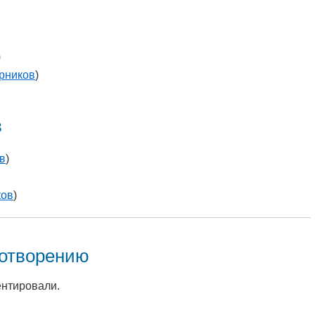
)
рников
)
в
в
)
ков
)
хотворению
ентировали.