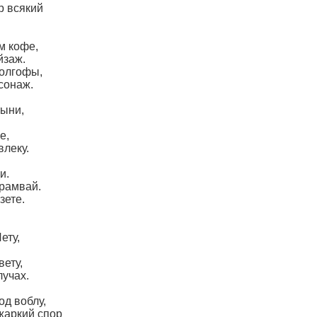
р всякий
м кофе,
йзаж.
Голгофы,
сонаж.
тыни,
е,
влеку.
и.
трамвай.
зете.
ету,
вету,
лучах.
д воблу,
жаркий спор