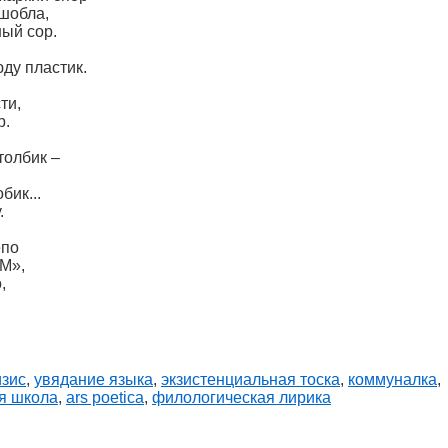
 шобла,
ный сор.
ду пластик.
.
ти,
р.
толбик –
бик...
.
епо
«М»,
,
изис
,
увядание языка
,
экзистенциальная тоска
,
коммуналка
,
я школа
,
ars poetica
,
филологическая лирика