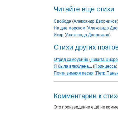
Читайте еще стихи
Свобода
(
Александр Дворников
На дне морском
(
Александр Дво
Икар
(
Александр Дворников
)
Стихи других поэто
Отряд самоубийц
(
Никита Вихро
Я была влюблена...
(
Принцесса
)
Почти зимняя песня
(
Петр Пань
Комментарии к сти
Это произведение ещё не комм