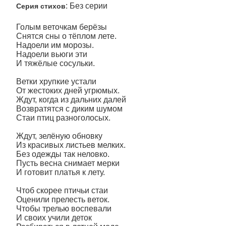
: Без серии
Серия стихов
Голым веточкам берёзы
Снятся сны о тёплом лете.
Надоели им морозы.
Надоели вьюги эти
И тяжёлые сосульки.
Ветки хрупкие устали
От жестоких дней угрюмых.
Ждут, когда из дальних далей
Возвратятся с диким шумом
Стаи птиц разноголосых.
Ждут, зелёную обновку
Из красивых листьев мелких.
Без одежды так неловко.
Пусть весна снимает мерки
И готовит платья к лету.
Чтоб скорее птичьи стаи
Оценили прелесть веток.
Чтобы трелью воспевали
И своих учили деток