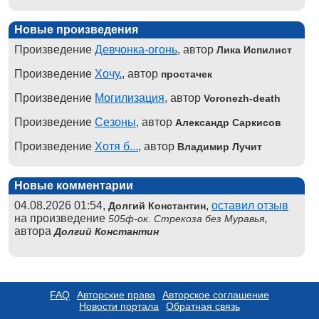
Новые произведения
Произведение
Девчонка-огонь
, автор
Лика Испилист
Произведение
Хочу.
, автор
простачек
Произведение
Могилизация
, автор
Voronezh-death
Произведение
Сезоны
, автор
Александр Саркисов
Произведение
Хотя б...
, автор
Владимир Лучит
Новые комментарии
04.08.2026 01:54,
,
оставил отзыв
Долгий Константин
на произведение
,
505ф-ок. Стрекоза без Муравья
автора
Долгий Константин
FAQ
Авторские права
Авторское соглашение
Новости портала
Обратная связь