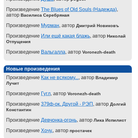
Произведение
The Blues of Old Souls (Надежда)
,
автор
Василиса Серебряная
Произведение
Мурман
, автор
Дмитрий Новиковъ
Произведение
Или ещё какая блажь
, автор
Николай
Отпущения
Произведение
Вальгалла
, автор
Voronezh-death
Новые произведения
Произведение
Как не всякому...
, автор
Владимир
Лучит
Произведение
Гугл
, автор
Voronezh-death
Произведение
379ф-ок. Другой - РЭП
, автор
Долгий
Константин
Произведение
Девчонка-огонь
, автор
Лика Испилист
Произведение
Хочу.
, автор
простачек