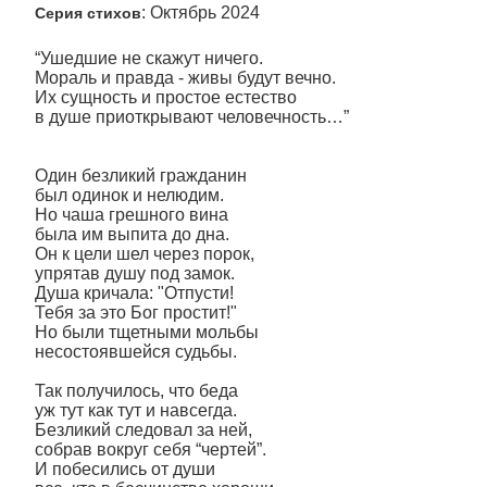
: Октябрь 2024
Серия стихов
“Ушедшие не скажут ничего.
Мораль и правда - живы будут вечно.
Их сущность и простое естество
в душе приоткрывают человечность…”
Один безликий гражданин
был одинок и нелюдим.
Но чаша грешного вина
была им выпита до дна.
Он к цели шел через порок,
упрятав душу под замок.
Душа кричала: "Отпусти!
Тебя за это Бог простит!"
Но были тщетными мольбы
несостоявшейся судьбы.
Так получилось, что беда
уж тут как тут и навсегда.
Безликий следовал за ней,
собрав вокруг себя “чертей”.
И побесились от души