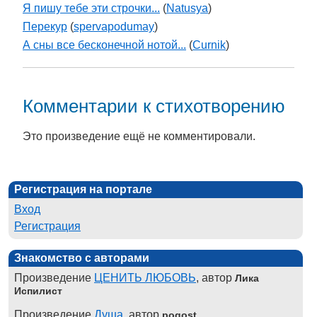
Я пишу тебе эти строчки...
(
Natusya
)
Перекур
(
spervapodumay
)
А сны все бесконечной нотой...
(
Curnik
)
Комментарии к стихотворению
Это произведение ещё не комментировали.
Регистрация на портале
Вход
Регистрация
Знакомство с авторами
Произведение
ЦЕНИТЬ ЛЮБОВЬ
, автор
Лика
Испилист
Произведение
Душа
, автор
pogost