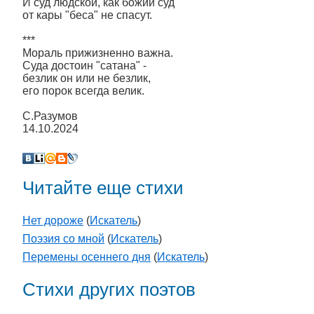
И суд людской, как божий суд
от кары "беса" не спасут.
***
Мораль прижизненно важна.
Суда достоин "сатана" -
безлик он или не безлик,
его порок всегда велик.
С.Разумов
14.10.2024
Читайте еще стихи
Нет дороже
(
Искатель
)
Поэзия со мной
(
Искатель
)
Перемены осеннего дня
(
Искатель
)
Стихи других поэтов