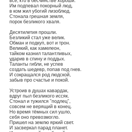
все, кто в бесчинстве хороши.
Им подпевал покорный люд,
в ком жил убогий лизоблюд.
Стонала грешная земля,
порок безликого хваля.
Десятилетия прошли.
Безликий стал уже велик.
Обман и подкуп, вот и трон.
Великий, как хамелеон,
тайком казнил талантливых,
ударив в спину и поддых.
Таланты гибли, не успев
создать шедевр, попав под гнев.
И сокращался род людской,
забыв про счастье и покой.
Устроив в душах кавардак,
вдруг пыл безликого иссяк.
Стонал и тужился "подлец",
совсем не верящий в конец.
Но время тёмных сил ушло,
себя оно превозмогло.
Пришел на землю яркий свет.
И засверкал парад планет.