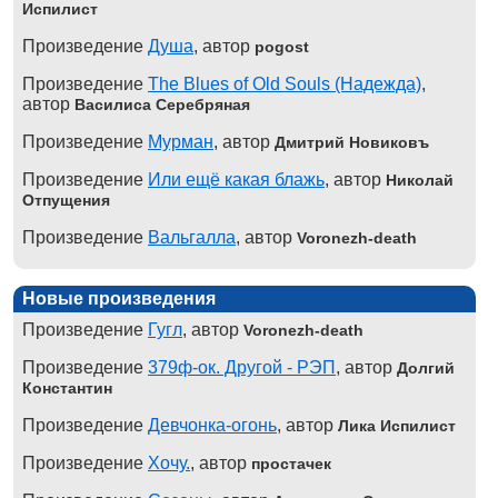
Испилист
Произведение
Душа
, автор
pogost
Произведение
The Blues of Old Souls (Надежда)
,
автор
Василиса Серебряная
Произведение
Мурман
, автор
Дмитрий Новиковъ
Произведение
Или ещё какая блажь
, автор
Николай
Отпущения
Произведение
Вальгалла
, автор
Voronezh-death
Новые произведения
Произведение
Гугл
, автор
Voronezh-death
Произведение
379ф-ок. Другой - РЭП
, автор
Долгий
Константин
Произведение
Девчонка-огонь
, автор
Лика Испилист
Произведение
Хочу.
, автор
простачек