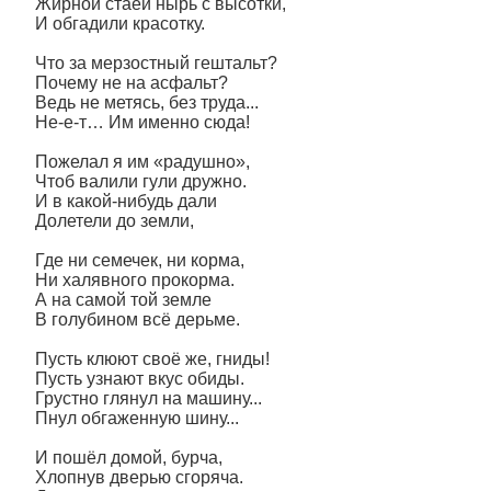
Жирной стаей нырь с высотки,
И обгадили красотку.
Что за мерзостный гештальт?
Почему не на асфальт?
Ведь не метясь, без труда...
Не-е-т… Им именно сюда!
Пожелал я им «радушно»,
Чтоб валили гули дружно.
И в какой-нибудь дали
Долетели до земли,
Где ни семечек, ни корма,
Ни халявного прокорма.
А на самой той земле
В голубином всё дерьме.
Пусть клюют своё же, гниды!
Пусть узнают вкус обиды.
Грустно глянул на машину...
Пнул обгаженную шину...
И пошёл домой, бурча,
Хлопнув дверью сгоряча.