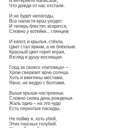
В интернете написали,
Что дожди от нас отстали.
И не будет непогоды,
Все напасти враз уходят.
И теперь блестят, искрятся,
Словно у котейки... глянцем
И капот, и крылья, стёкла.
Цвет стал ярким, а не блёклым.
Красный цвет горит играя,
Взгляд и душу восхищая.
Горд за своего «питомца» –
Хром сверкает ярче солнца.
Хоть и вмятины местами,
Явно, не ведро с болтами.
Выше крыши настроенье,
Словно снова день рожденья.
Жаль одно – на это чудо
Есть пернатые паскуды.
Не пойму я, хоть убей,
Этих гнусных голубей.