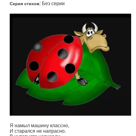
: Без серии
Серия стихов
Я намыл машину классно,
И старался не напрасно.