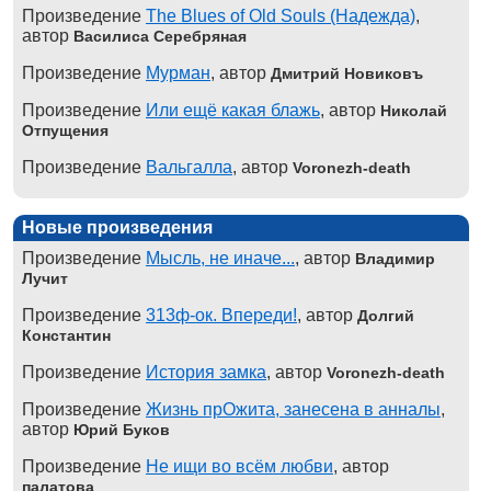
Произведение
The Blues of Old Souls (Надежда)
,
автор
Василиса Серебряная
Произведение
Мурман
, автор
Дмитрий Новиковъ
Произведение
Или ещё какая блажь
, автор
Николай
Отпущения
Произведение
Вальгалла
, автор
Voronezh-death
Новые произведения
Произведение
Мысль, не иначе...
, автор
Владимир
Лучит
Произведение
313ф-ок. Впереди!
, автор
Долгий
Константин
Произведение
История замка
, автор
Voronezh-death
Произведение
Жизнь прОжита, занесена в анналы
,
автор
Юрий Буков
Произведение
Не ищи во всём любви
, автор
палатова