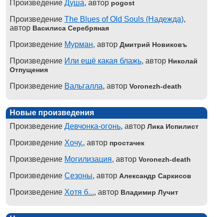
Произведение
Душа
, автор
pogost
Произведение
The Blues of Old Souls (Надежда)
,
автор
Василиса Серебряная
Произведение
Мурман
, автор
Дмитрий Новиковъ
Произведение
Или ещё какая блажь
, автор
Николай
Отпущения
Произведение
Вальгалла
, автор
Voronezh-death
Новые произведения
Произведение
Девчонка-огонь
, автор
Лика Испилист
Произведение
Хочу.
, автор
простачек
Произведение
Могилизация
, автор
Voronezh-death
Произведение
Сезоны
, автор
Александр Саркисов
Произведение
Хотя б...
, автор
Владимир Лучит