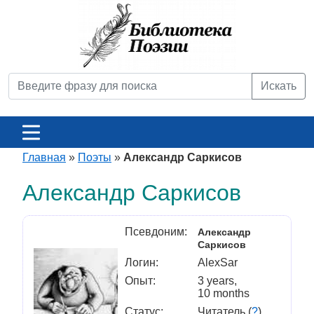
Искать
Главная
»
Поэты
»
Александр Саркисов
Александр Саркисов
Псевдоним:
Александр
Саркисов
Логин:
AlexSar
Опыт:
3 years,
10 months
Статус:
Читатель (
?
)