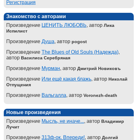
Регистрация
Знакомство с авторами
Произведение
ЦЕНИТЬ ЛЮБОВЬ
, автор
Лика
Испилист
Произведение
Душа
, автор
pogost
Произведение
The Blues of Old Souls (Надежда)
,
автор
Василиса Серебряная
Произведение
Мурман
, автор
Дмитрий Новиковъ
Произведение
Или ещё какая блажь
, автор
Николай
Отпущения
Произведение
Вальгалла
, автор
Voronezh-death
Новые произведения
Произведение
Мысль, не иначе...
, автор
Владимир
Лучит
Произведение
313ф-ок. Впереди!
, автор
Долгий