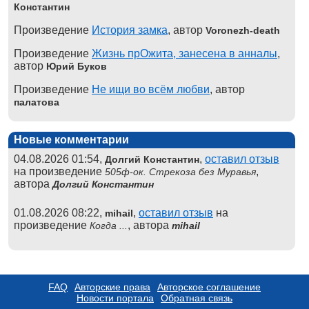
Константин
Произведение
История замка
, автор
Voronezh-death
Произведение
Жизнь прОжита, занесена в анналы
,
автор
Юрий Буков
Произведение
Не ищи во всём любви
, автор
палатова
Новые комментарии
04.08.2026 01:54,
,
оставил отзыв
Долгий Константин
на произведение
,
505ф-ок. Стрекоза без Муравья
автора
Долгий Константин
01.08.2026 08:22,
,
оставил отзыв
на
mihail
произведение
, автора
Когда ...
mihail
FAQ
Авторские права
Авторское соглашение
Новости портала
Обратная связь