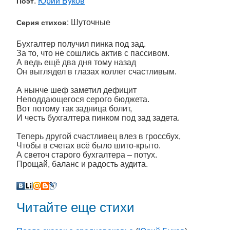
:
Юрий Буков
Поэт
: Шуточные
Серия стихов
Бухгалтер получил пинка под зад.
За то, что не сошлись актив с пассивом.
А ведь ещё два дня тому назад
Он выглядел в глазах коллег счастливым.
А нынче шеф заметил дефицит
Неподдающегося серого бюджета.
Вот потому так задница болит,
И честь бухгалтера пинком под зад задета.
Теперь другой счастливец влез в гроссбух,
Чтобы в счетах всё было шито-крыто.
А светоч старого бухгалтера – потух.
Прощай, баланс и радость аудита.
Читайте еще стихи