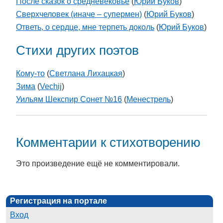
После сказок о средневековье
(
Юрий Буков
)
Сверхчеловек (иначе – супермен)
(
Юрий Буков
)
Ответь, о сердце, мне терпеть доколь
(
Юрий Буков
)
Стихи других поэтов
Кому-то
(
Светлана Лихацкая
)
Зима
(
Vechij
)
Уильям Шекспир Сонет №16
(
Менестрель
)
Комментарии к стихотворению
Это произведение ещё не комментировали.
Регистрация на портале
Вход