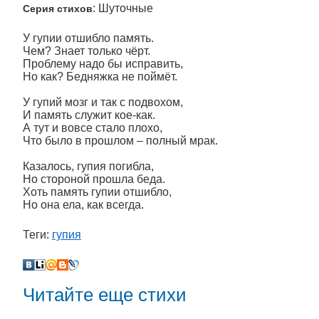
: Шуточные
Серия стихов
У гупии отшибло память.
Чем? Знает только чёрт.
Проблему надо бы исправить,
Но как? Бедняжка не поймёт.
У гупий мозг и так с подвохом,
И память служит кое-как.
А тут и вовсе стало плохо,
Что было в прошлом – полный мрак.
Казалось, гупия погибла,
Но стороной прошла беда.
Хоть память гупии отшибло,
Но она ела, как всегда.
Теги:
гупия
Читайте еще стихи