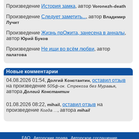
Произведение
История замка
, автор
Voronezh-death
Произведение
Следует заметить...
, автор
Владимир
Лучит
Произведение
Жизнь прОжита, занесена в анналы
,
автор
Юрий Буков
Произведение
Не ищи во всём любви
, автор
палатова
Новые комментарии
04.08.2026 01:54,
,
оставил отзыв
Долгий Константин
на произведение
,
505ф-ок. Стрекоза без Муравья
автора
Долгий Константин
01.08.2026 08:22,
,
оставил отзыв
на
mihail
произведение
, автора
Когда ...
mihail
FAQ
Авторские права
Авторское соглашение