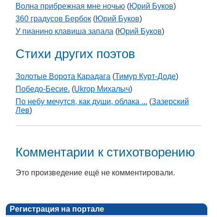
Волна прибрежная мне ночью
(
Юрий Буков
)
360 градусов Бербок
(
Юрий Буков
)
У пианино клавиша запала
(
Юрий Буков
)
Стихи других поэтов
Золотые Ворота Карадага
(
Тимур Курт-Доде
)
Победо-Бесие.
(
Ukrop Михалыч
)
По небу мечутся, как души, облака ...
(
Зазерский
Лев
)
Комментарии к стихотворению
Это произведение ещё не комментировали.
Регистрация на портале