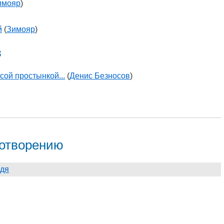
имояр
)
й
(
Зимояр
)
в
ой простынкой...
(
Денис Безносов
)
хотворению
дя