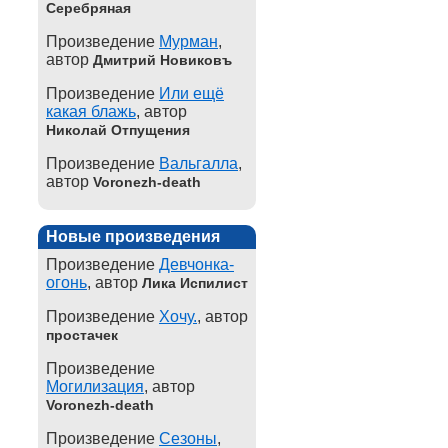
Серебряная
Произведение
Мурман
,
автор
Дмитрий Новиковъ
Произведение
Или ещё
какая блажь
, автор
Николай Отпущения
Произведение
Вальгалла
,
автор
Voronezh-death
Новые произведения
Произведение
Девчонка-
огонь
, автор
Лика Испилист
Произведение
Хочу.
, автор
простачек
Произведение
Могилизация
, автор
Voronezh-death
Произведение
Сезоны
,