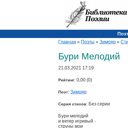
Поэ
Главная
»
Поэты
»
Зимояр
»
Ст
Бури Мелодий
21.03.2021 17:19
: 0,00 (0)
Рейтинг
:
Зимояр
Поэт
: Без серии
Серия стихов
Бури мелодий
и ветер игривый -
струны мои