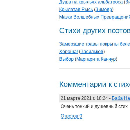
Душа на крыльях альбатроса
(
З
Крылатая Рысь
(
Зимояр
)
Мазки Волшебных Превращени
Стихи других поэто
Замерзшие травы покрыты белес
Хороша!
(
Васильков
)
Выбор
(
Маргарита Канчур
)
Комментарии к сти
21 марта 2021 г. 18:24
-
Баба На
Очень тонкий и душевный стих
Ответов 0