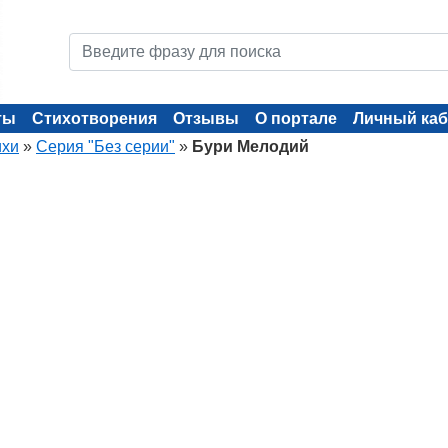
ты
Стихотворения
Отзывы
О портале
Личный каб
ихи
»
Серия "Без серии"
»
Бури Мелодий