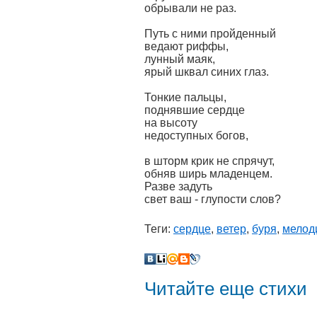
обрывали не раз.
Путь с ними пройденный
ведают риффы,
лунный маяк,
ярый шквал синих глаз.
Тонкие пальцы,
поднявшие сердце
на высоту
недоступных богов,
в шторм крик не спрячут,
обняв ширь младенцем.
Разве задуть
свет ваш - глупости слов?
Теги:
сердце
,
ветер
,
буря
,
мелод
Читайте еще стихи