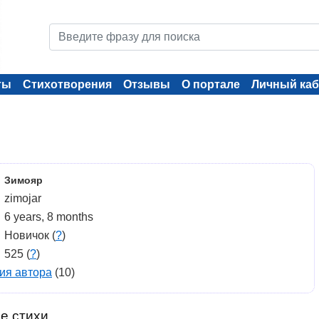
ты
Стихотворения
Отзывы
О портале
Личный каб
Зимояр
zimojar
6 years, 8 months
Новичок (
?
)
525 (
?
)
ия автора
(10)
е стихи