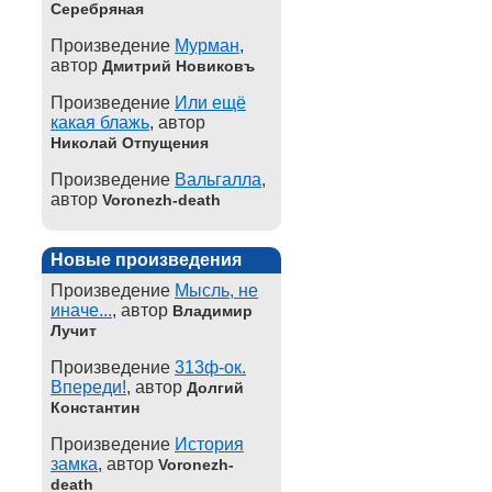
Серебряная
Произведение
Мурман
,
автор
Дмитрий Новиковъ
Произведение
Или ещё
какая блажь
, автор
Николай Отпущения
Произведение
Вальгалла
,
автор
Voronezh-death
Новые произведения
Произведение
Мысль, не
иначе...
, автор
Владимир
Лучит
Произведение
313ф-ок.
Впереди!
, автор
Долгий
Константин
Произведение
История
замка
, автор
Voronezh-
death