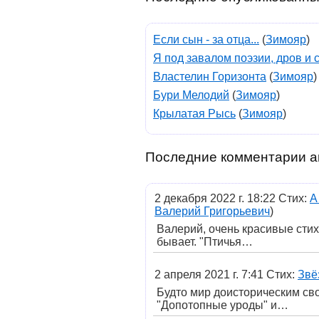
Если сын - за отца...
(
Зимояр
)
Я под завалом поэзии, дров и с
Властелин Горизонта
(
Зимояр
)
Бури Мелодий
(
Зимояр
)
Крылатая Рысь
(
Зимояр
)
Последние комментарии а
2 декабря 2022 г. 18:22 Стих:
А
Валерий Григорьевич
)
Валерий, очень красивые стих
бывает. "Птичья…
2 апреля 2021 г. 7:41 Стих:
Звё
Будто мир доисторическим свод
"Допотопные уроды" и…