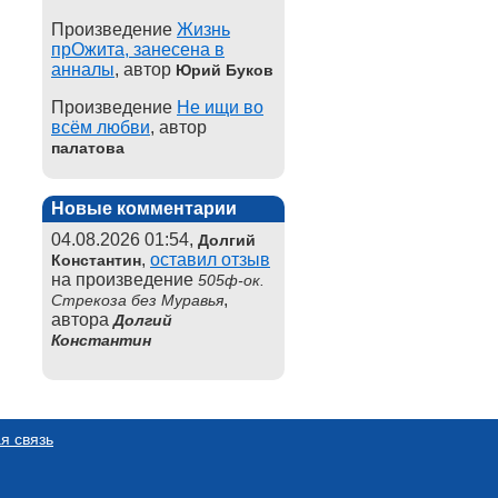
Произведение
Жизнь
прОжита, занесена в
анналы
, автор
Юрий Буков
Произведение
Не ищи во
всём любви
, автор
палатова
Новые комментарии
04.08.2026 01:54,
Долгий
,
оставил отзыв
Константин
на произведение
505ф-ок.
,
Стрекоза без Муравья
автора
Долгий
Константин
я связь