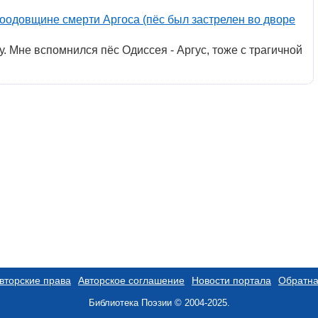
гоодовщине смерти Аргоса (пёс был застрелен во дворе
. Мне вспомнился пёс Одиссея - Аргус, тоже с трагичной
вторские права
Авторское соглашение
Новости портала
Обратна
Библиотека Поэзии © 2004-2025.