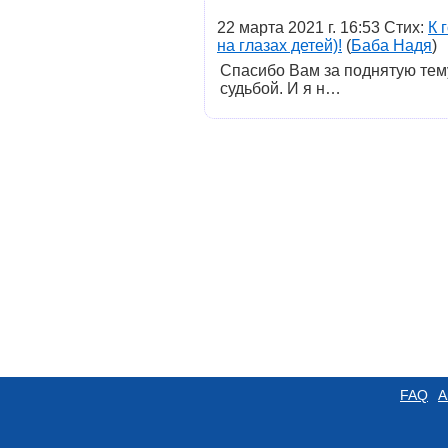
22 марта 2021 г. 16:53 Стих:
К 
на глазах детей)!
(
Баба Надя
)
Спасибо Вам за поднятую тему
судьбой. И я н…
FAQ
А