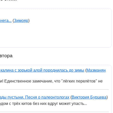
нега...
(
Зимояр
)
втора
 калина с зорькой алой породнилась до зимы
(
Мазманян
и! Единственное замечание, что "лёгких перелётов" не
зды пустыни. Песня о палеонтологах
(
Виктория Бурцева
)
ом с трёх китов без них вдруг может упасть...